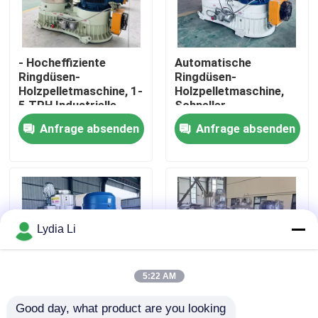
Über uns
- Hocheffiziente
Automatische
Ringdüsen-
Ringdüsen-
Fabrik Tour
Holzpelletmaschine, 1-
Holzpelletmaschine,
5 TPH Industrielle
Schneller
Biomasse-
Matrizenwechsel &
Anfrage absenden
Anfrage absenden
Qualitätskontrolle
Pelletpresse für
Geringer
Sägemehl/Agrarreststoffe
Energieverbrauch für
Biomasse-
Kontakt
Pelletieranlagen
Referenzen
Lydia Li
Kugel-Mühlmaschine
5:22 AM
Good day, what product are you looking 
Holzpellet-Mühle
Vertikale Struktur
Energieeinsparende