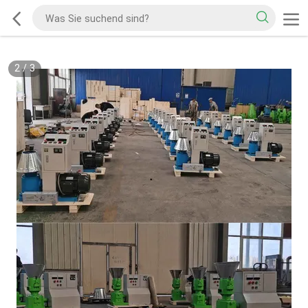
2
/
3