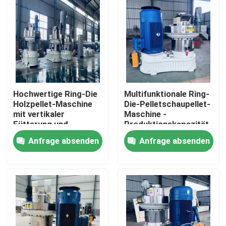
Hochwertige Ring-Die
Multifunktionale Ring-
Holzpellet-Maschine
Die-Pelletschaupellet-
mit vertikaler
Maschine -
Fütterung und
Produktionskapazität
automatischem
0,8-3 T/h
Anfrage absenden
Anfrage absenden
Schmiersystem für die
Biomasse-Pelletierung
Startseite
Produkte
VR Show