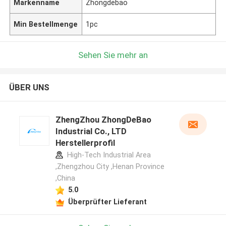
Markenname
Zhongdebao
Min Bestellmenge
1pc
Sehen Sie mehr an
ÜBER UNS
ZhengZhou ZhongDeBao
Industrial Co., LTD
Herstellerprofil
High-Tech Industrial Area
,Zhengzhou City ,Henan Province
,China
5.0
Überprüfter Lieferant