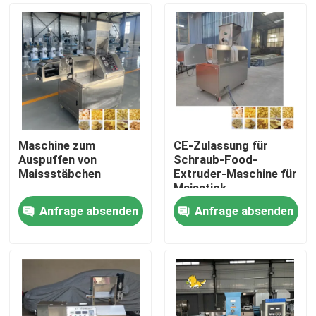
Maschine zum
CE-Zulassung für
Auspuffen von
Schraub-Food-
Maissstäbchen
Extruder-Maschine für
Maisstick-
Pufmaschine
Anfrage absenden
Anfrage absenden
Startseite
Produkte
VR Show