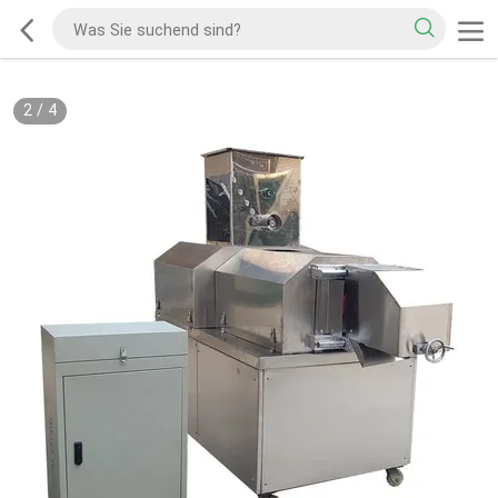
2
/
4