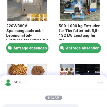
Über uns
220V/380V
500-1000 kg Extruder
Fabrik Tour
Spannungsschraub-
für Tierfutter mit 5,5-
Lebensmittel-
132 kW Leistung für
Extruder-Maschine für
die
Qualitätskontrolle
Maisstick Puffing-
Tierfutterproduktion
Anfrage absenden
Anfrage absenden
Fertigungsanlage
Kontakt
Referenzen
Lydia Li
Kugel-Mühlmaschine
9:41 AM
Holzpellet-Mühle