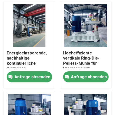
Energieeinsparende,
Hocheffiziente
nachhaltige
vertikale Ring-Die-
kontinuierliche
Pellets-Mühle für
Biomasse-
Biomasse mit
Karbonierungsöfen für
vertikaler Zufuhr und
Anfrage absenden
Anfrage absenden
landwirtschaftliche
energiesparender
Startseite
Abfälle
Konstruktion
Produkte
VR Show