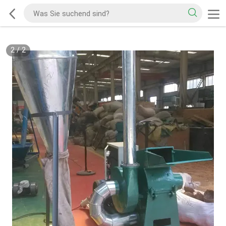
2
/
2