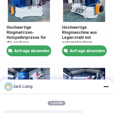
Über uns
Hochwertige
Hochwertige
Fabrik Tour
Ringmatrizen-
Ringmaschine aus
Holzpelletpresse für
Legierstahl mit
die saubere
automatischem
Qualitätskontrolle
Energieerzeugung
Schmieren und
Anfrage absenden
Anfrage absenden
effizienter
Schraubgetriebe
Kontakt
Referenzen
Jack Liang
Kugel-Mühlmaschine
1:24 PM
Holzpellet-Mühle