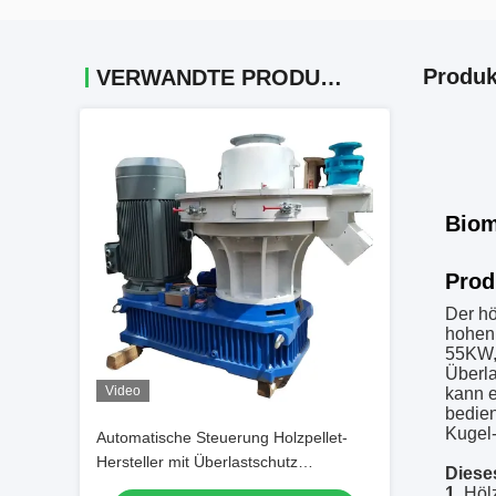
Produk
VERWANDTE PRODUKTE
hölz
Biom
Prod
Der hö
hohen 
55KW, 
Überla
Video
kann e
bedien
Kugel-
Automatische Steuerung Holzpellet-
Hersteller mit Überlastschutz
Diese
Holzpellet-Maschine
1.
Höl