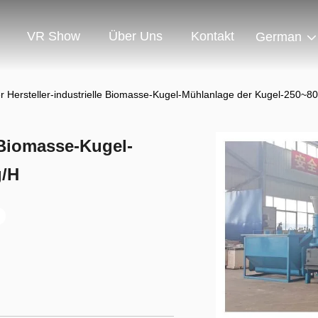
VR Show
Über Uns
Kontakt
German
r Hersteller-industrielle Biomasse-Kugel-Mühlanlage der Kugel-250~8
e Biomasse-Kugel-
g/H