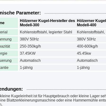
nische Parameter:
Hölzerner Kugel-Hersteller des
Hölzerner Kugel
me
Modell-300
Modell-400
erial
Kohlenstoffstahl, legierter Stahl
Kohlenstoffstahl, 
annung
380V 50Hz
380V 50Hz
azität
250-350kg/h
400-600kg/h
rgie
37.45KW
45.45kw
uerung
Automatisch
Automatisch
antie
1-jährig
1-jährig
endungen:
kleine Kugeleinheit ist für Hauptgebrauch oder kleine Lager seh
ine Blattzerkleinerungsmaschine oder eine Hammermühle ents
n.