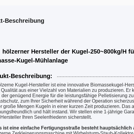
t-Beschreibung
erner Hersteller der Kugel-250~800kg/H für 
asse-Kugel-Mühlanlage
ukt-Beschreibung:
lzerne Kugel-Hersteller ist eine innovative Biomassekugel-Hers
Qualität aus einer Vielzahl von Materialien zu produzieren. Er
der genügend Energie für die leistungsfähige Pelletisierung zur
stschutz, zum Ihrer Sicherheit während der Operation sicherzus
r große Mengen Kugeln in einer kurzen Zeit produzieren. Das 
ungsfreundlich und hält instand. Wir stellen eine 1-jährige Gar
Hersteller Ihren Seelenfriedenn sicherstellt.
s ist eine einfache Fertigungsstraße besteht hauptsächlich
zerne Zerkleinerungsmaschine mit
Wirbelsturm-Staub-Kollektor