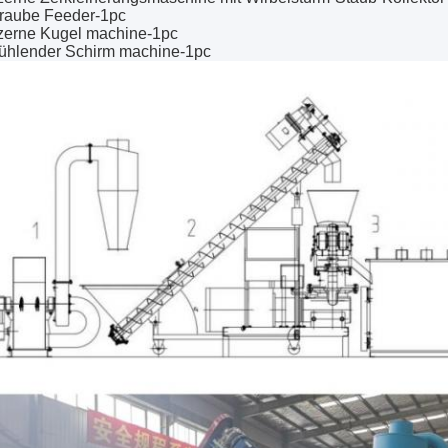
raube Feeder-1pc
lzerne Kugel machine-1pc
kühlender Schirm machine-1pc