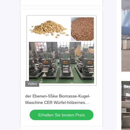
Video
der Ebenen-55kw Biomasse-Kugel-
Maschine CER Würfel-hölzernes
Kugel-des Hersteller-250-800kg/H
Erhalten Sie besten Preis