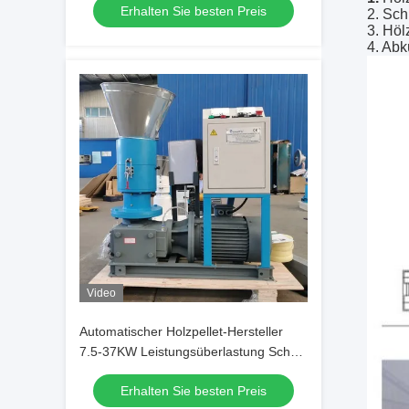
Erhalten Sie besten Preis
2.
Sch
3. Hö
4. Ab
Video
Automatischer Holzpellet-Hersteller
7.5-37KW Leistungsüberlastung Schutz
Kohlenstoff/Legierstahl
Erhalten Sie besten Preis