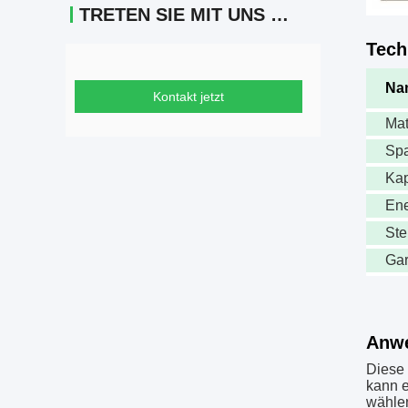
TRETEN SIE MIT UNS IN VERBINDUNG
Tech
Na
Kontakt jetzt
Mat
Sp
Kap
Ene
Ste
Gar
Anw
Diese 
kann e
wähle