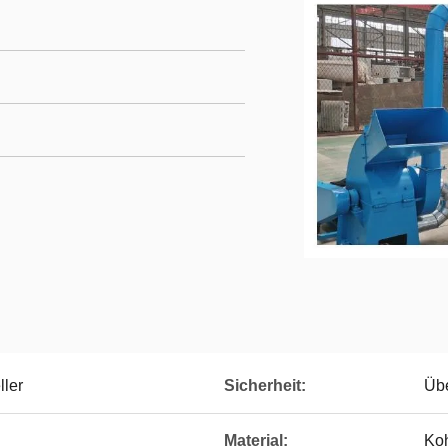
ller
Sicherheit:
Übe
Material:
Koh