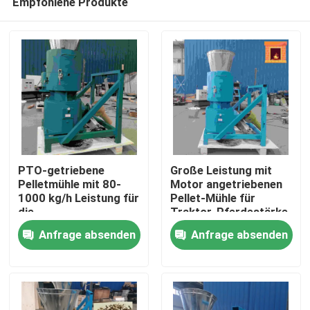
Empfohlene Produkte
PTO-getriebene
Große Leistung mit
Pelletmühle mit 80-
Motor angetriebenen
1000 kg/h Leistung für
Pellet-Mühle für
die
Traktor-Pferdestärke
Startseite
Holzpelletproduktion
10-80 PS
Anfrage absenden
Anfrage absenden
Produkte
VR Show