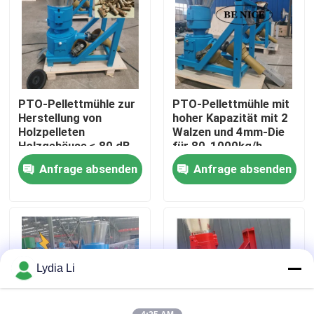
Über uns
Fabrik Tour
PTO-Pellettmühle zur
PTO-Pellettmühle mit
Herstellung von
hoher Kapazität mit 2
Qualitätskontrolle
Holzpelleten
Walzen und 4mm-Die
Holzgehäuse ≤ 80 dB
für 80-1000kg/h
Produktion
Anfrage absenden
Anfrage absenden
Kontakt
Referenzen
Kugel-Mühlmaschine
Lydia Li
Holzpellet-Mühle