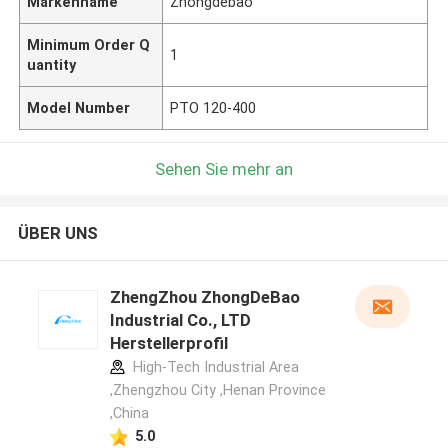
Markenname
Zhongdebao
Minimum Order Q
1
uantity
Model Number
PTO 120-400
Sehen Sie mehr an
ÜBER UNS
ZhengZhou ZhongDeBao
Industrial Co., LTD
Herstellerprofil
High-Tech Industrial Area
,Zhengzhou City ,Henan Province
,China
5.0