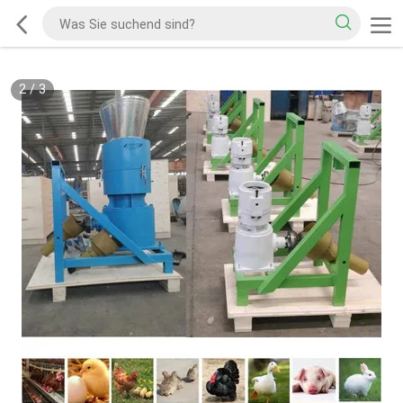
2
/
3