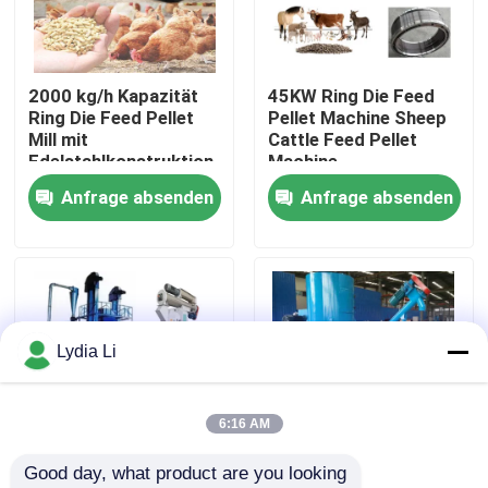
Über uns
2000 kg/h Kapazität
45KW Ring Die Feed
Ring Die Feed Pellet
Pellet Machine Sheep
Fabrik Tour
Mill mit
Cattle Feed Pellet
Edelstahlkonstruktion
Machine
für Geflügelfutter
Anfrage absenden
Anfrage absenden
Qualitätskontrolle
Kontakt
Referenzen
Lydia Li
Kugel-Mühlmaschine
6:16 AM
Good day, what product are you looking 
Holzpellet-Mühle
High Efficiency Feed
High Efficiency Feed