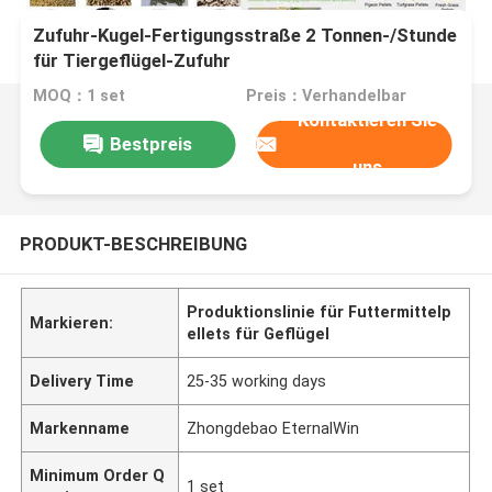
Zufuhr-Kugel-Fertigungsstraße 2 Tonnen-/Stunde
für Tiergeflügel-Zufuhr
MOQ：1 set
Preis：Verhandelbar
Kontaktieren Sie
Bestpreis
uns
PRODUKT-BESCHREIBUNG
Produktionslinie für Futtermittelp
Markieren:
ellets für Geflügel
Delivery Time
25-35 working days
Markenname
Zhongdebao EternalWin
Minimum Order Q
1 set