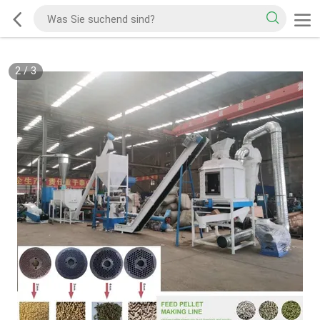
2
/
3