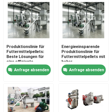
Produktionslinie für
Energieeinsparende
Futtermittelpellets:
Produktionslinie für
Beste Lösungen für
Futtermittelpellets mit
eine effiziente
hoher
Futtermittelproduktion
Automatisierung mit
Anfrage absenden
Anfrage absenden
22 kW Hauptleistung
für effiziente
Startseite
Futtermittel
Produkte
VR Show