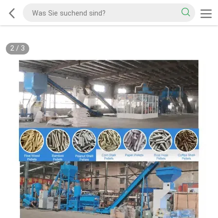
2
/
3