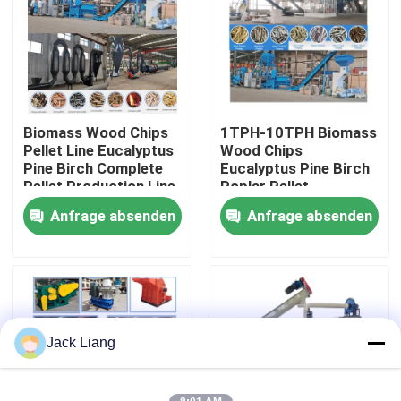
Über uns
Fabrik Tour
Biomass Wood Chips
1TPH-10TPH Biomass
Pellet Line Eucalyptus
Wood Chips
Qualitätskontrolle
Pine Birch Complete
Eucalyptus Pine Birch
Pellet Production Line
Poplar Pellet
Production Line
Anfrage absenden
Anfrage absenden
Kontakt
Referenzen
Kugel-Mühlmaschine
Jack Liang
Holzpellet-Mühle