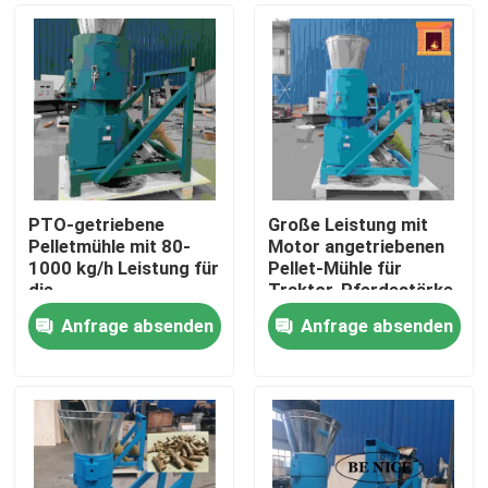
PTO-getriebene
Große Leistung mit
Pelletmühle mit 80-
Motor angetriebenen
1000 kg/h Leistung für
Pellet-Mühle für
die
Traktor-Pferdestärke
Holzpelletproduktion
10-80 PS
Anfrage absenden
Anfrage absenden
Startseite
Produkte
VR Show