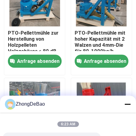
Über uns
PTO-Pellettmühle zur
PTO-Pellettmühle mit
Fabrik Tour
Herstellung von
hoher Kapazität mit 2
Holzpelleten
Walzen und 4mm-Die
Holzgehäuse ≤ 80 dB
für 80-1000kg/h
Qualitätskontrolle
Produktion
Anfrage absenden
Anfrage absenden
Kontakt
Referenzen
ZhongDeBao
Kugel-Mühlmaschine
6:23 AM
Holzpellet-Mühle