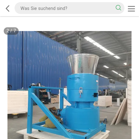
2
/
7